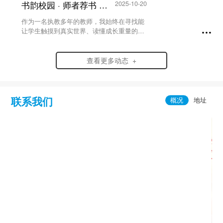
书韵校园 · 师者荐书 | 《山羊不吃天堂草》...
2025-10-20
作为一名执教多年的教师，我始终在寻找能
让学生触摸到真实世界、读懂成长重量的书
籍，而曹文轩的《山羊不吃天堂草》，正是
我反复推荐给学生的“生命教科书”。它跳出
了传统成长小说的浪漫化叙事，以细腻的笔
查看更多动态 +
触，将少...
联系我们