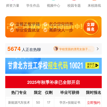
师资力量
学生作品
视频中心
校园专题
来校路线
学校里面的漂亮女孩子多不多呀
报名要带哪些东西
毕业以后的就业率怎么样呀
学校环境怎么样啊 视频上看上去还挺不 错的 有实地去看过的么
5674
人正在热聊

学校里面的漂亮女孩子多不多呀
立即预约
新能源汽车技术
50
17
学历+技能证书
报名要带哪些东西
立即预约
机电一体化专业
50
17
学历+技能证书
专...
立即预约
铁路客运服务专业
50
17
学历+技能证书
立即预约
轨道交通车辆运检
50
17
学历+技能证书
2025年秋季补录已全部开启
立即预约
烹饪专业
50
17
学历+技能证书
热门专业
限定
仅剩
毕业可获得
限时报名
立即预约
计算机应用与维
50
17
学历+技能证书
立即预约
新能源汽车技术
50
17
学历+技能证书
修...