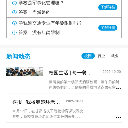
学校是军事化管理嘛？
了解详情
答案：当然是的
学轨道交通专业有年龄限制吗？
了解详情
答案：没有年龄限制
新闻动态
校园生活 | 每一餐，我们都用心守护...
2025-10-20
当清晨的第一缕阳光洒满校园，当午后的钟
声悠扬响起，当傍晚的星辰悄然点缀夜空，
食堂，这个充满烟火气的地方，总在第一时
间为大家准备着热气腾腾的饭菜，等待着饥
喜报 | 我校秦娅环老师荣获甘肃省技工院校德育课说课比赛二等奖...
2025-10-20
肠辘辘的你。...
10月17日，在甘肃省技工院校德育课说课比
赛中，我校秦娅环老师凭借出色的表现，荣
获省级二等奖！...