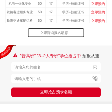
立即预约
机电一体化专业
50
17
学历+技能证书
专...
立即预约
铁路客运服务专业
50
17
学历+技能证书
立即预约
轨道交通车辆运检
50
17
学历+技能证书
立即预约
烹饪专业
50
17
学历+技能证书
立即咨询报名动态 +
立即预约
计算机应用与维
50
17
学历+技能证书
立即预约
新能源汽车技术
50
17
学历+技能证书
修...
立即预约
机电一体化专业
50
17
学历+技能证书
专...
"普高班" "3+2大专班"学位抢占中
预报从速



立即抢占预录名额